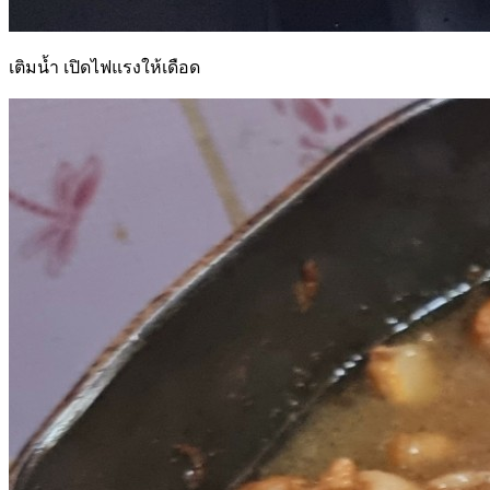
เติมน้ำ เปิดไฟแรงให้เดือด