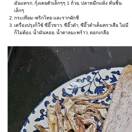
มันแทรก, กุ้งเคยตัวเล็กๆๆ 1 ถ้วย, ปลาหมึกแห้ง หั่นชิ้น
เล็กๆ
กระเทียม-พริกไทย และรากผักชี
เครื่องปรุงก็ใช้ ซีอิ๊วขาว, ซีอิ๊วดำ, ซีอิ๊วดำเค็มตราเสือ ไม่มี
ก็ไม่ต้อง, น้ำมันหอย, น้ำตาลมะพร้าว, ดอกเกลือ