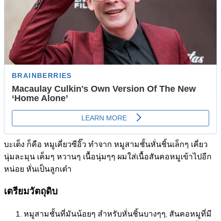
บะเต็ง ก็คือ หมูเคี่ยวซีอิ๊ว ทำจาก หมูสามชั้นหั่นชิ้นเล็กๆ เคี่ยว
นุ่มละมุน เค็มๆ หวานๆ เนื้อนุ่มๆๆ ผมใส่เนื้อสันคอหมูเข้าไปอีก
หน่อย หั่นเป็นลูกเต๋า
เตรียมวัตถุดิบ
หมูสามชั้นที่มันน้อยๆ สำหรับหั่นชิ้นบางๆๆ, สันคอหมูที่มี