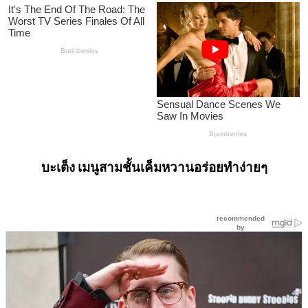
บะเต็ง เมนูสามชั้นเค็มหวานอร่อยทำง่ายๆ