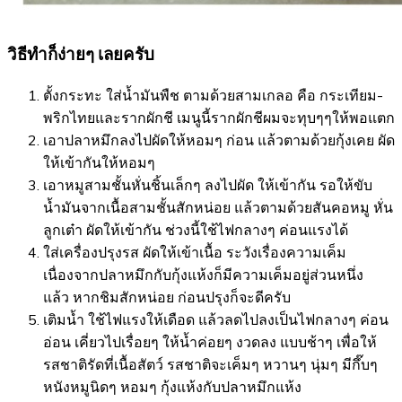
วิธีทำก็ง่ายๆ เลยครับ
ตั้งกระทะ ใส่น้ำมันพืช ตามด้วยสามเกลอ คือ กระเทียม-
พริกไทยและรากผักชี เมนูนี้รากผักชีผมจะทุบๆๆให้พอแตก
เอาปลาหมึกลงไปผัดให้หอมๆ ก่อน แล้วตามด้วยกุ้งเคย ผัด
ให้เข้ากันให้หอมๆ
เอาหมูสามชั้นหั่นชิ้นเล็กๆ ลงไปผัด ให้เข้ากัน รอให้ขับ
น้ำมันจากเนื้อสามชั้นสักหน่อย แล้วตามด้วยสันคอหมู หั่น
ลูกเต๋า ผัดให้เข้ากัน ช่วงนี้ใช้ไฟกลางๆ ค่อนแรงได้
ใส่เครื่องปรุงรส ผัดให้เข้าเนื้อ ระวังเรื่องความเค็ม
เนื่องจากปลาหมึกกับกุ้งแห้งก็มีความเค็มอยู่ส่วนหนึ่ง
แล้ว หากชิมสักหน่อย ก่อนปรุงก็จะดีครับ
เติมน้ำ ใช้ไฟแรงให้เดือด แล้วลดไปลงเป็นไฟกลางๆ ค่อน
อ่อน เคี่ยวไปเรื่อยๆ ให้น้ำค่อยๆ งวดลง แบบช้าๆ เพื่อให้
รสชาติรัดที่เนื้อสัตว์ รสชาติจะเค็มๆ หวานๆ นุ่มๆ มีกึ๊บๆ
หนังหมูนิดๆ หอมๆ กุ้งแห้งกับปลาหมึกแห้ง